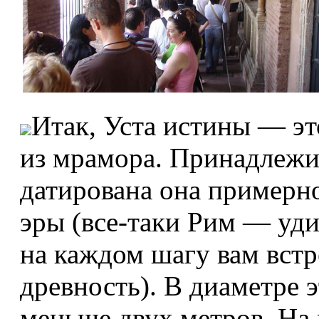
Итак, Уста истины — эт
из мрамора. Принадлежи
датирована она примерн
эры (все-таки Рим — уди
на каждом шагу вам встр
древность). В диаметре 
меньше двух метров. На