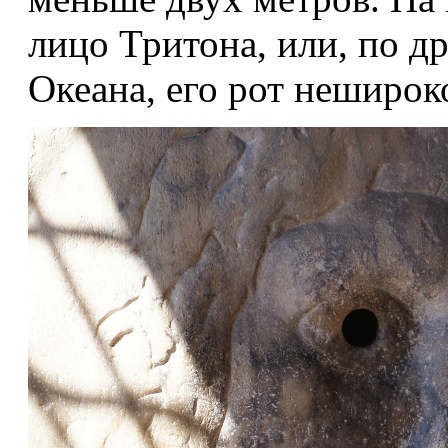
лицо Тритона, или, по д
Океана, его рот неширок