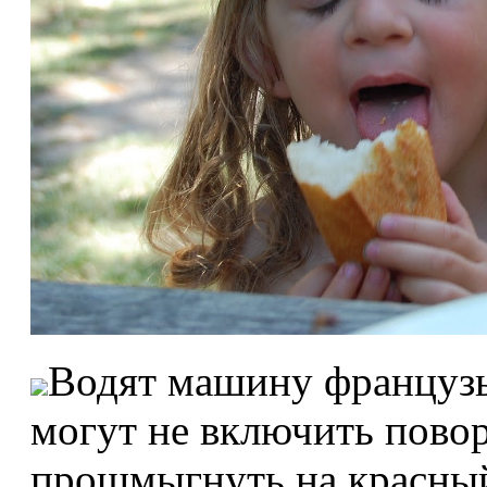
Водят машину французы
могут не включить повор
прошмыгнуть на красный 