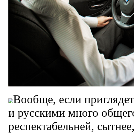
Вообще, если пригляде
и русскими много общего
респектабельней, сытне