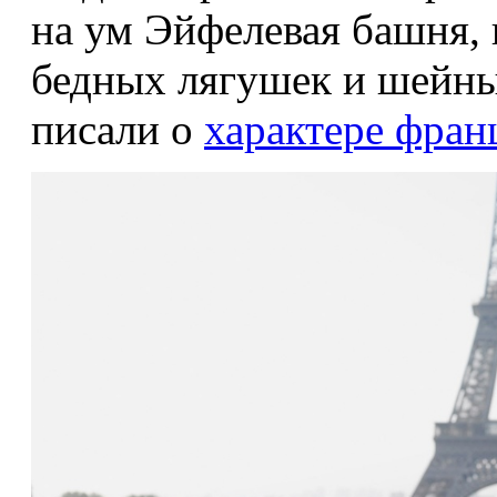
на ум Эйфелевая башня, 
бедных лягушек и шейны
писали о
характере фран