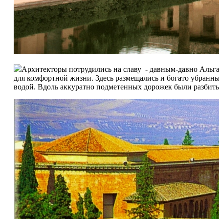
Архитекторы потрудились на славу - давным-давно Альга
для комфортной жизни. Здесь размещались и богато убранны
водой. Вдоль аккуратно подметенных дорожек были разбиты