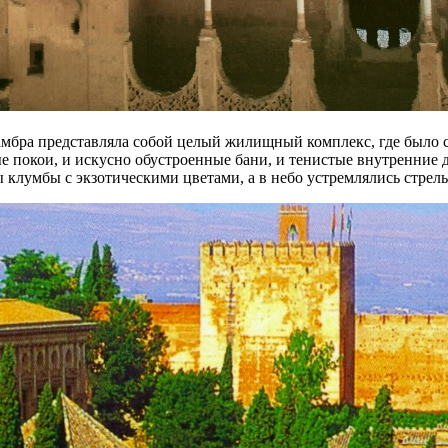
мбра представляла собой целый жилищный комплекс, где было с
е покои, и искусно обустроенные бани, и тенистые внутренние 
 клумбы с экзотическими цветами, а в небо устремлялись стрел