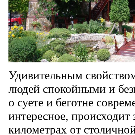
Удивительным свойством 
людей спокойными и бе
о суете и беготне соврем
интересное, происходит э
километрах от столично