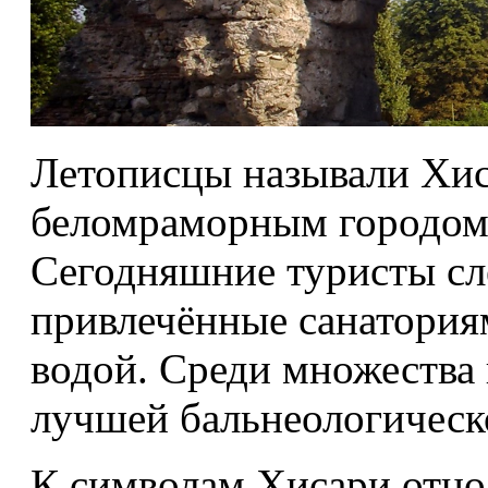
Летописцы называли Хи
беломраморным городом,
Сегодняшние туристы сле
привлечённые санатория
водой. Среди множества 
лучшей бальнеологическо
К символам Хисари отно