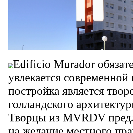
Edificio Murador обязат
увлекается современной
постройка является твор
голландского архитекту
Творцы из MVRDV предло
на желание местного пра