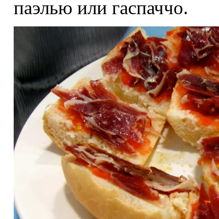
паэлью или гаспаччо.