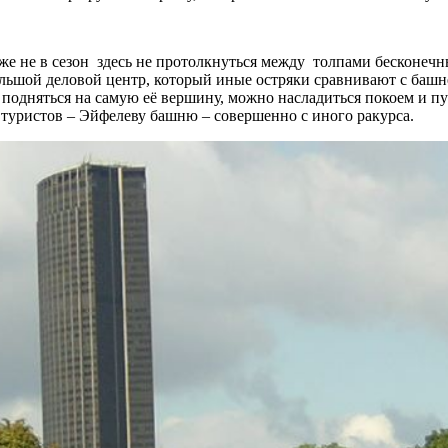
даже не в сезон здесь не протолкнуться между толпами бесконе
ольшой деловой центр, который иные остряки сравнивают с баш
ли подняться на самую её вершину, можно насладиться покоем и 
туристов – Эйфелеву башню – совершенно с иного ракурса.