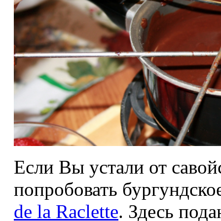
Если Вы устали от савой
попробовать бургундское
de la Raclette
. Здесь пода