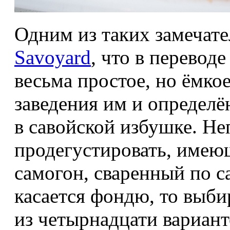
Одним из таких замечат
Savoyard
, что в перевод
весьма простое, но ёмко
заведения им и определён
в савойской избушке. Не
продегустировать, имею
самогон, сваренный по с
касается фондю, то выби
из четырнадцати вариан