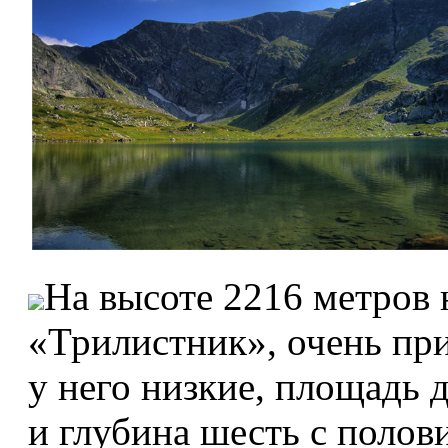
На высоте 2216 метров 
«Трилистник», очень пр
у него низкие, площадь д
и глубина шесть с полов