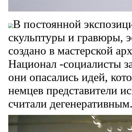
В постоянной экспозици
скульптуры и гравюры, э
создано в мастерской ар
Национал -социалисты за
они опасались идей, кот
немцев представители ис
считали дегенеративным