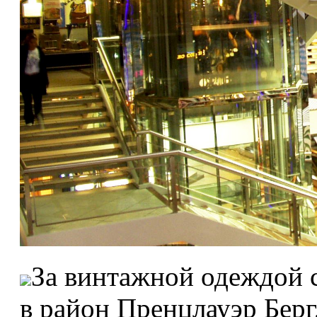
За винтажной одеждой с
в район Пренцлауэр Берг