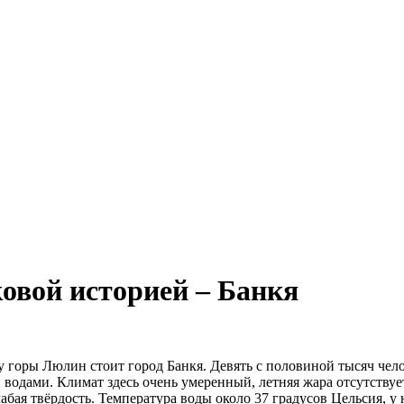
ковой историей – Банкя
 у горы Люлин стоит город Банкя. Девять с половиной тысяч чел
водами. Климат здесь очень умеренный, летняя жара отсутствуе
бая твёрдость. Температура воды около 37 градусов Цельсия, у 