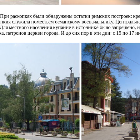
 При раскопках были обнаружены остатки римских построек: кре
анкия служила поместьем османскому военачальнику. Центрально
Для местного населения купание в источнике было запрещено, но
а, патронов церкви города. И до сих пор в эти дни: с 15 по 17 