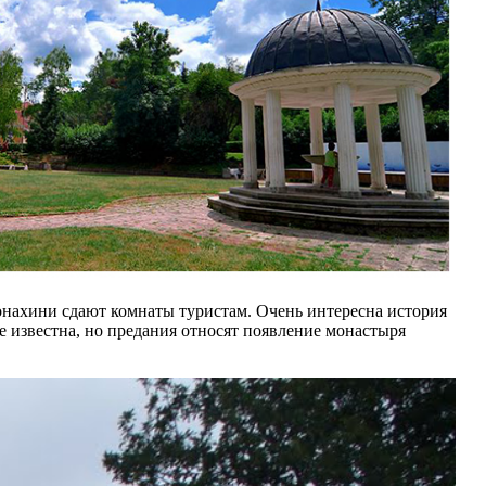
монахини сдают комнаты туристам. Очень интересна история
е известна, но предания относят появление монастыря