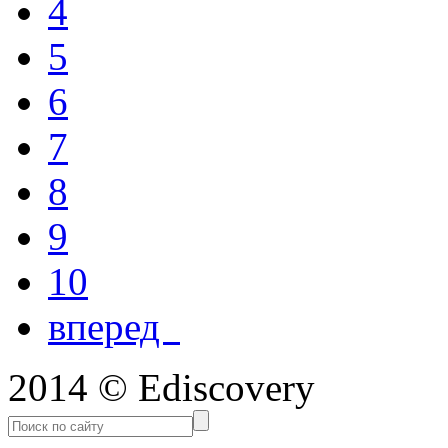
4
5
6
7
8
9
10
вперед
2014 © Ediscovery