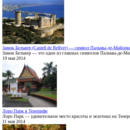
Замок Бельвер (Castell de Bellver) — символ Пальмы-де-Майорк
Замок Бельвер — это один из главных символов
Пальмы-де-Ма
19 мая 2014
Лоро Парк в Тенерифе
Лоро Парк — удивительное место красоты и экзотики на Тенер
11 мая 2014