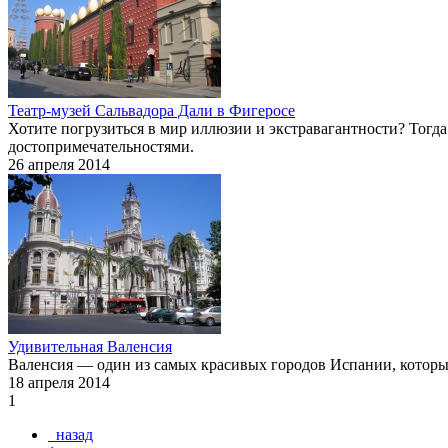
Театр-музей Сальвадора Дали в Фигеросе
Хотите погрузиться в мир иллюзии и экстравагантности? Тогд
достопримечательностями.
26 апреля 2014
Удивительная Валенсия
Валенсия — один из самых красивых городов Испании, которы
18 апреля 2014
1
назад