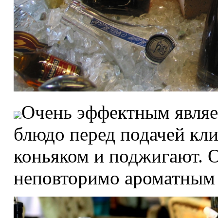
Очень эффектным являет
блюдо перед подачей кли
коньяком и поджигают. О
неповторимо ароматным 