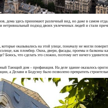
ов, дома здесь принимают различный вид, но даже в самом отда
т и нетривиальный подход двоих увлеченных людей и стали при
 которые оказывались на этой улице, поначалу не могли поверить
солнце, как пломбир. Окна, двери, фасады, проемы и балконы ка
? Боюсь, что сделать это сложно, поэтому нет ничего удивител
нный Тающий дом – профанация. На деле здание оказалось ориг
ии, а Делави и Бодуэну было позволено превратить строительны