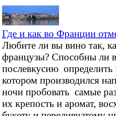
Где и как во Франции отм
Любите ли вы вино так, к
французы? Способны ли вы
послевкусию определить г
котором производился нап
ночи пробовать самые ра
их крепость и аромат, в
букету и переливчатому цв